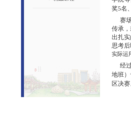
奖5名
赛
传承，
出扎实
思考后
实际运
经
地班）
区决赛