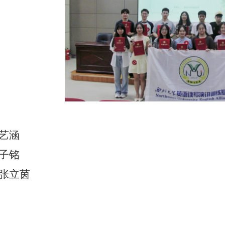
艺涵
子铭
张立茵