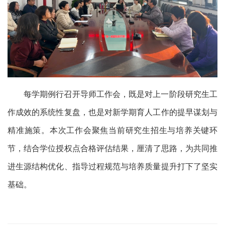
每学期例行召开导师工作会，既是对上一阶段研究生工
作成效的系统性复盘，也是对新学期育人工作的提早谋划与
精准施策。
本次
工作会
聚焦当前研究生招生与培养关键环
节，结合学位
授权
点
合格
评估
结果
，
厘清了思路，为
共同推
进生源结构优化、指导过程规范与培养质量提升
打下了
坚实
基础。