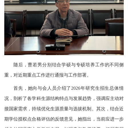
随后，曹若男分别
结合学硕与专硕
培养工作
的不同侧
重，对近期重点工作
进行通报与
工作部署
。
首先，她向与会人员
介绍了
年
研究生
招生总体情
2026
况，剖析了各学科生源结构特点与发展趋势
，
强调应主动对
接国家需求，持续优化生源质量与选拔机制。
其次，
结合近
期学位授权点合格评估的反馈意见，
她
指出，当前应进一步