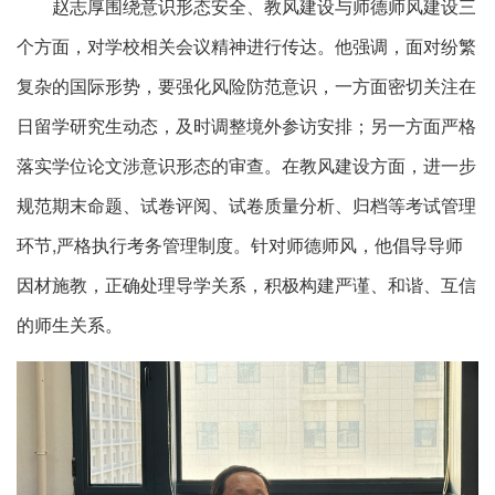
赵志厚围绕意识形态安全、教风建设与师德师风
建设
三
个方面
，对学校相关会议精神进行传达
。他强调，
面对纷繁
复杂的国际形势，要强化风险防范意识，一方面
密切关注在
日留学
研究
生动态
，及时调整境外参访安排；另一方面
严格
落实学位论文
涉
意识形态
的审查
。在教风建设方面，进一步
规范
期末命题、
试卷评阅、试卷质量分析、归档等考试管理
,严格执行考务管理制度。针对师德师风，他倡导导师
环节
因材施教，
正确处理导学关系
，积极构建严谨、和谐、互信
的师生关系。