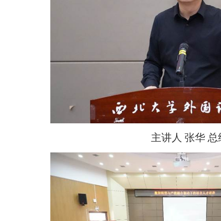
主讲人
张华
总