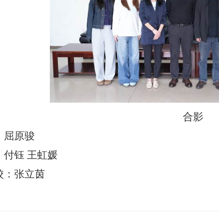
合影
：屈原骏
：付钰 王虹媛
校：张立茵