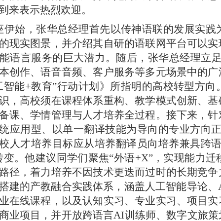
到来表示热烈欢迎。
座伊始，张华总经理首先以传神语联的发展实践
的现实图景，并介绍其自研的语联网平台可以实
能语言服务的巨大潜力。随后，张华总经理立
本创作、语音音频、客户服务等多元场景中的广
工智能
+
教育”行动计划》所指明的高校转型方向
识，高校须在课程体系重构、教学模式创新、基
备课、学情管理与人才培养全过程。接下来，针
统应用型、以单一翻译技能为导向的专业方向正
校人才培养目标应从培养翻译员向培养兼具跨语
转变。他建议同学们聚焦“外语
+X
”，实现能力迁
路径，着力培养不因技术更迭而过时的长期竞争
搭建的产教融合实践体系，涵盖人工智能导论、
业在线课程，以及认知实习、专业实习、项目实
商业项目，并开放跨语言
AI
训练师、数字文旅策