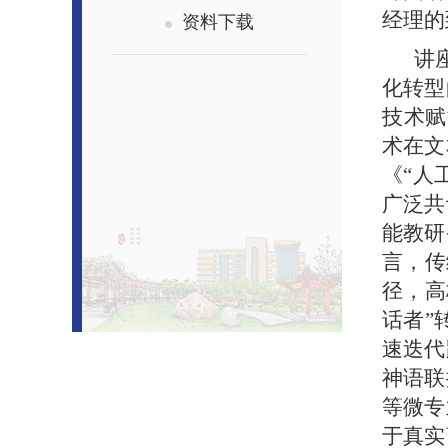
资料下载
经理的
讲
化转型
技术赋
术在文
《“人
广泛共
能教研
言，传
径，高
话者”
速迭代
神语联
等微专
于真实