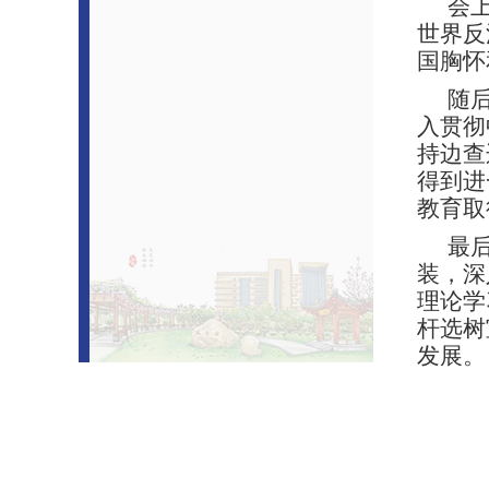
会
世界反
国胸怀
随
入贯彻
持边查
得到进
教育取
最
装，深
理论学
杆选树
发展。