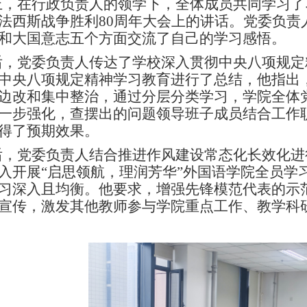
上，在行政负责人的领学下，全体成员共同学习了
法西斯战争胜利80周年大会上的讲话。
党委负责
和大国意志五个方面交流了自己的学习感悟。
后，
党委负责人
传达了学校深入贯彻中央八项规定
中央八项规定精神学习教育进行了总结，他指出
边改和集中整治，通过分层分类学习，学院全体
一步强化，查摆出的问题领导班子成员结合工作
得了预期效果。
后，
党委负责人
结合推进作风建设常态化长效化进
入开展“启思领航，理润芳华”外国语学院全员学
习深入且均衡。他要求，增强先锋模范代表的示
宣传，激发其他教师参与学院重点工作、教学科