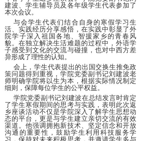
建波、学生辅导员及各年级学生代表参加了
本次会议。
与会学生代表们结合自身的寒假学习生
活、实践经历分享感悟，在实践中彰显了外
院学子深入祖国各地、智援家乡的青春风
貌。在独立解决生活难题的过程中，外语学
子感受到文化的交流与碰撞，也对中西方差
异形成了理性的认知。
会上，学生代表提出的出国交换生推免政
策问题得到重视，学院党委副书记刘建波老
师明确学院将以生为本，根据实际情况制定
细则，保障每位学生的公平权益。
学院党委副书记刘建波在总结发言时肯定
了学生寒假期间的思考与实践，表明此次返
乡座谈活动不仅是学院深入了解学生思想动
态的平台，更是与学生建立亲切交流的有效
渠道。他强调拥抱新技术、坚定信念和开放
沟通的重要性，鼓励学生利用科技服务学
习，保持对未来积极思考，并邀请学生多与